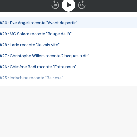
#30 : Eve Angeli raconte "Avant de partir"
#29 : MC Solaar raconte "Bouge de là"
28 : Lorie raconte "Je vais vite"
#27 : Christophe Willem raconte "Jacques a dit"
#26 : Chimène Badi raconte "Entre nous"
#25 : Indochine raconte "3e sexe"
#24 : Zaho raconte "C'est chelou"
#23 : Patrick Bruel raconte "Au café des délices"
#22 : Kyo raconte "Le chemin"
#21 : Nolwenn Leroy raconte "Cassé"
#20 : Patrick Hernandez raconte "Born to be alive"