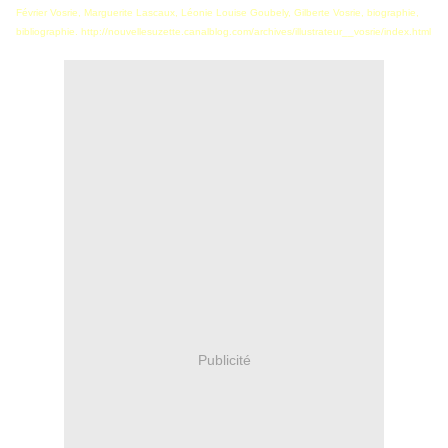
Février Vosrie, Marguerite Lascaux, Léonie Louise Goubely, Gilberte Vosrie, biographie,
bibliographie. http://nouvellesuzette.canalblog.com/archives/illustrateur__vosrie/index.html
Publicité