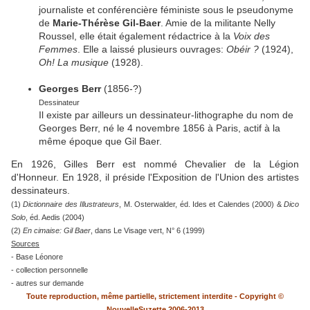
journaliste et conférencière féministe sous le pseudonyme
de
Marie-Thérèse Gil-Baer
. Amie de la militante Nelly
Roussel, elle était également rédactrice à la
Voix des
Femmes
. Elle a laissé plusieurs ouvrages:
Obéir ?
(1924),
Oh! La musique
(1928).
Georges Berr
(1856-?)
Dessinateur
Il existe par ailleurs un dessinateur-lithographe du nom de
Georges Berr, né le 4 novembre 1856 à Paris, actif à la
même époque que Gil Baer.
En 1926, Gilles Berr est nommé Chevalier de la Légion
d'Honneur. En 1928, il préside l'Exposition de l'Union des artistes
dessinateurs.
(1)
Dictionnaire des Illustrateurs
, M. Osterwalder, éd. Ides et Calendes (2000) &
Dico
Solo
, éd. Aedis (2004)
(2)
En cimaise: Gil Baer
, dans Le Visage vert, N° 6 (1999)
Sources
- Base Léonore
- collection personnelle
- autres sur demande
Toute reproduction, même partielle, strictement interdite - Copyright ©
NouvelleSuzette 2006-2013