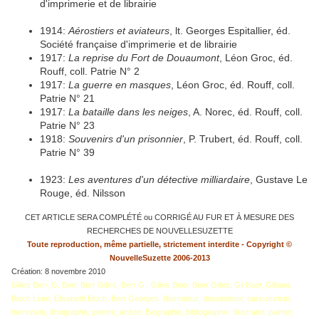
d'imprimerie et de librairie
1914:
Aérostiers et aviateurs
, lt. Georges Espitallier, éd.
Société française d'imprimerie et de librairie
1917:
La reprise du Fort de Douaumont
, Léon Groc, éd.
Rouff, coll. Patrie N° 2
1917:
La guerre en masques
, Léon Groc, éd. Rouff, coll.
Patrie N° 21
1917:
La bataille dans les neiges
, A. Norec, éd. Rouff, coll.
Patrie N° 23
1918:
Souvenirs d'un prisonnier
, P. Trubert, éd. Rouff, coll.
Patrie N° 39
1923:
Les aventures d'un détective milliardaire
, Gustave Le
Rouge, éd. Nilsson
CET ARTICLE SERA COMPLÉTÉ ou CORRIGÉ AU FUR ET À MESURE DES
RECHERCHES DE NOUVELLESUZETTE
Toute reproduction, même partielle, strictement interdite - Copyright ©
NouvelleSuzette 2006-2013
Création: 8 novembre 2010
Gilles Berr, G. Berr, Berr Gilles, Berr G., Gilles Beer, Beer Gilles, Gil Baer, Gilbaer,
Bloch Léon, Elisabeth Bloch, Berr Georges. Illustrateur, dessinateur, caricaturiste,
humoriste, lithographe, peintre, artiste. Biographie, bibliographie. Illustrator, painter,