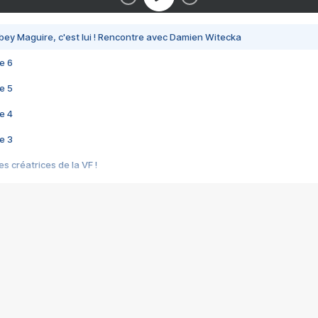
bey Maguire, c'est lui ! Rencontre avec Damien Witecka
e 6
e 5
e 4
e 3
s créatrices de la VF !
e 2
e 1
e Mektoub My Love arrive enfin ! Rencontre avec Shaïn Boumedine et Sal
i : après Toni en famille
elle réalise le bouleversant Dites lui que je l'aime