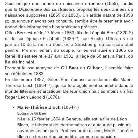
Solo
indique une année de naissance erronnée (1859), tandis
que le
Dictionnaire des Illustrateurs
propose les deux années de
naissance supposées (1859 ou 1863). Un article datant de 1999
, que nous n'avons pas consulté, semble être le premier à avoir
(2)
donné des informations biographiques précises.
Gilles Berr est né le 17 février 1863, fils de Léopold Berr (1820-?)
et de son épouse Elisabeth (1829-?, née Bloch). Gilles a vu le
jour au 10 de la rue du Bouclier, à Strasbourg, où son père était
peintre. Premier enfant du couple, Gilles est suivi en 1866 de
René. Il s'est éteint le 17 avril 1931, à l'âge de 68 ans, à Paris, où
il a été incinéré.
Prenant le pseudonyme de
Gil Baer
ou
Gilbaer
, il semble faire
ses débuts en 1883.
En décembre 1887, Gilles Berr épouse une demoiselle Marie-
Thérèse Bloch (1864-?), qui se fera également connaître dans le
monde littéraire et artistique. De leur union naît au moins un fils:
Roger Léon Léopold (1870).
Marie-Thérèse Bloch
(1864-?)
Epouse de Gil Baer
Née le 16 février 1864 à Genève, elle est la fille de Léon
Bloch, le fabricant de thermomètres et auteur de plusieurs
ouvrages techniques. Professeur de diction, Marie-Thérèse
Bloch se fera surtout connaître comme romancière,