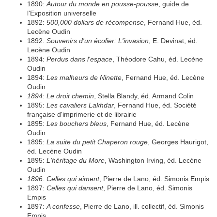
1890:
Autour du monde en pousse-pousse
, guide de
l'Exposition universelle
1892:
500,000 dollars de récompense
, Fernand Hue, éd.
Lecène Oudin
1892:
Souvenirs d'un écolier: L'invasion
, E. Devinat, éd.
Lecène Oudin
1894:
Perdus dans l'espace
, Théodore Cahu, éd. Lecène
Oudin
1894:
Les malheurs de Ninette
, Fernand Hue, éd. Lecène
Oudin
1894
:
Le droit chemin
, Stella Blandy, éd. Armand Colin
1895:
Les cavaliers Lakhdar
, Fernand Hue, éd. Société
française d'imprimerie et de librairie
1895:
Les bouchers bleus
, Fernand Hue, éd. Lecène
Oudin
1895:
La suite du petit Chaperon rouge
, Georges Haurigot,
éd. Lecène Oudin
1895:
L'héritage du More
, Washington Irving, éd. Lecène
Oudin
1896
:
Celles qui aiment
, Pierre de Lano, éd. Simonis Empis
1897:
Celles qui dansent
, Pierre de Lano, éd. Simonis
Empis
1897:
A confesse
, Pierre de Lano, ill. collectif, éd. Simonis
Empis