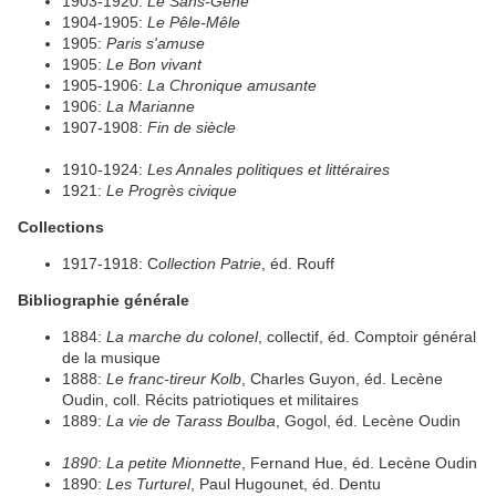
1903-1920:
Le Sans-Gêne
1904-1905:
Le Pêle-Mêle
1905:
Paris s'amuse
1905:
Le Bon vivant
1905-1906:
La Chronique amusante
1906:
La Marianne
1907-1908:
Fin de siècle
1910-1924:
Les Annales politiques et littéraires
1921:
Le Progrès civique
Collections
1917-1918: C
ollection Patrie
, éd. Rouff
Bibliographie générale
1884:
La marche du colonel
, collectif, éd. Comptoir général
de la musique
1888:
Le franc-tireur Kolb
, Charles Guyon, éd. Lecène
Oudin, coll. Récits patriotiques et militaires
1889:
La vie de Tarass Boulba
, Gogol, éd. Lecène Oudin
1890
:
La petite Mionnette
, Fernand Hue, éd. Lecène Oudin
1890:
Les Turturel
, Paul Hugounet, éd. Dentu