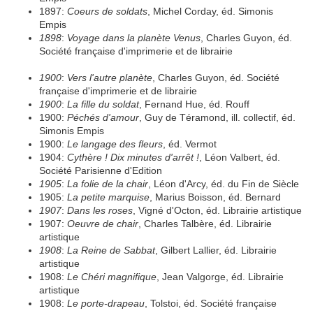
1897:
Coeurs de soldats
, Michel Corday, éd. Simonis
Empis
1898
:
Voyage dans la planète Venus
, Charles Guyon, éd.
Société française d'imprimerie et de librairie
1900
:
Vers l'autre planète
, Charles Guyon, éd. Société
française d'imprimerie et de librairie
1900
:
La fille du soldat
, Fernand Hue, éd. Rouff
1900:
Péchés d'amour
, Guy de Téramond, ill. collectif, éd.
Simonis Empis
1900:
Le langage des fleurs
, éd. Vermot
1904:
Cythère ! Dix minutes d'arrêt !
, Léon Valbert, éd.
Société Parisienne d'Edition
1905
:
La folie de la chair
, Léon d'Arcy, éd. du Fin de Siècle
1905:
La petite marquise
, Marius Boisson, éd. Bernard
1
907
:
Dans les roses
, Vigné d'Octon, éd. Librairie artistique
1907:
Oeuvre de chair
, Charles Talbère, éd. Librairie
artistique
1
908
:
La Reine de Sabbat
, Gilbert Lallier, éd. Librairie
artistique
1908:
Le Chéri magnifique
, Jean Valgorge, éd. Librairie
artistique
1908:
Le porte-drapeau
, Tolstoi, éd. Société française