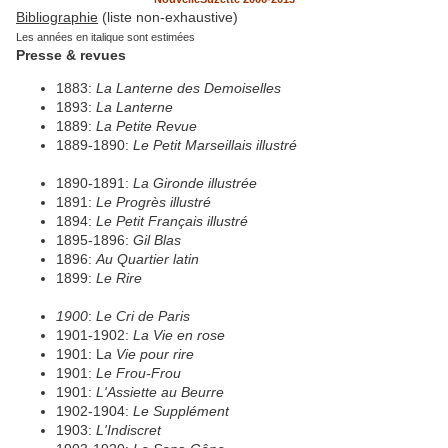
Bibliographie
(liste non-exhaustive)
Les années en italique sont estimées
Presse & revues
1883:
La Lanterne des Demoiselles
1893:
La Lanterne
1889:
La Petite Revue
1889-1890:
Le Petit Marseillais illustré
1890-1891:
La Gironde illustrée
1891:
Le Progrès illustré
1894:
Le Petit Français illustré
1895-1896:
Gil Blas
1896:
Au Quartier latin
1899:
Le Rire
1900
:
Le Cri de Paris
1901-1902:
La Vie en rose
1901: L
a Vie pour rire
1901:
Le Frou-Frou
1901:
L'Assiette au Beurre
1902-1904:
Le Supplément
1903:
L'Indiscret