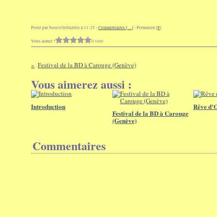
Posté par NouvelleSuzette à 11:25 -
Commentaires [
…
]
- Permalien [
#
]
Vous aimez ?
0 vote
Festival de la BD à Carouge (Genève)
Vous aimerez aussi :
Introduction
Rêve d'
Festival de la BD à Carouge
(Genève)
Commentaires