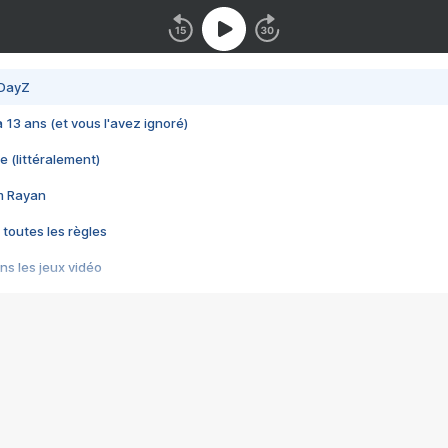
 DayZ
 a 13 ans (et vous l'avez ignoré)
e (littéralement)
im Rayan
 toutes les règles
s les jeux vidéo
us choquant de Rockstar ? - Le scandale BULLY
e plus moche de Steam
du RÊVE tourne au CAUCHEMAR
pendant 8 heures
it… à tort