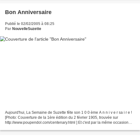
Bon Anniversaire
Publié le 02/02/2005 à 08:25
Par
NouvelleSuzette
Aujourd'hui, La Semaine de Suzette fête son 1 0 0 ème A n n i v e r sa i r e !
[Photo: Couverture de la 1ère édition du 2 février 1905, trouvée sur
http://www.poupendol.com/centenary.html ] Et c'est par la même occasion
celui de Bécassine et de la poupée...